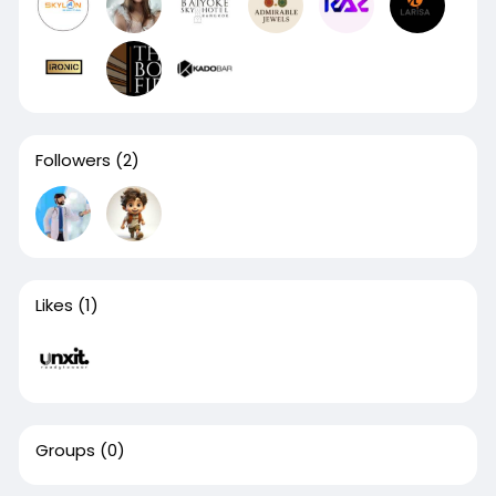
Followers
(2)
Likes
(1)
Groups
(0)