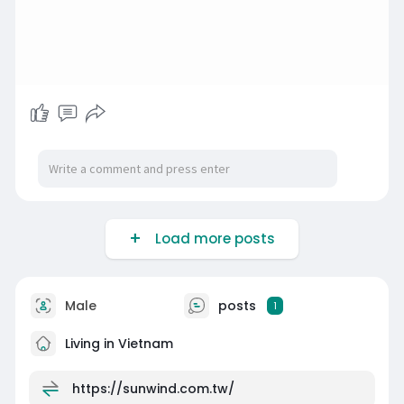
Load more posts
Male
posts
1
Living in Vietnam
https://sunwind.com.tw/