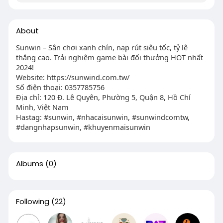
About
Sunwin – Sân chơi xanh chín, nạp rút siêu tốc, tỷ lệ
thắng cao. Trải nghiệm game bài đổi thưởng HOT nhất
2024!
Website: https://sunwind.com.tw/
Số điện thoại: 0357785756
Địa chỉ: 120 Đ. Lê Quyên, Phường 5, Quận 8, Hồ Chí
Minh, Việt Nam
Hastag: #sunwin, #nhacaisunwin, #sunwindcomtw,
#dangnhapsunwin, #khuyenmaisunwin
Albums
(0)
Following
(22)