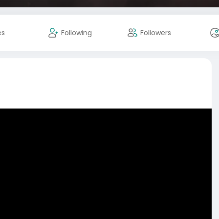
es
Following
Followers