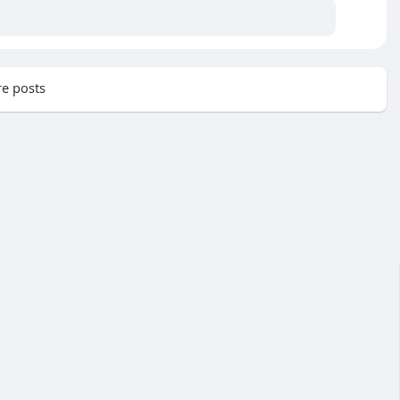
e posts