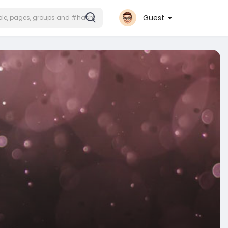
Guest