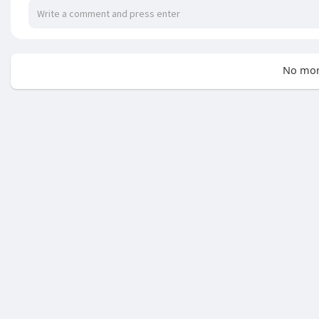
No mor