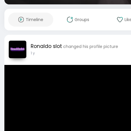
Timeline
Groups
Lik
Ronaldo slot
changed his profile picture
1 y