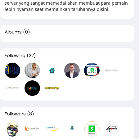
server yang sangat memadai akan membuat para pemain
lebih nyaman saat memainkan taruhannya disini.
Albums
(0)
Following
(22)
Followers
(8)