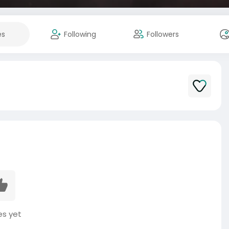
es
Following
Followers
es yet