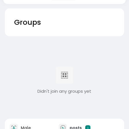
Groups
Didn't join any groups yet
Male
posts
1