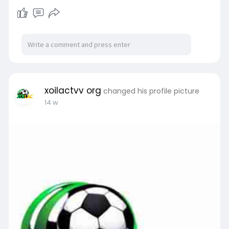
xoilactvv org
changed his profile picture
14 w