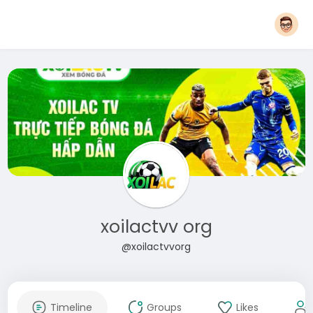
xoilactvv org
@xoilactvvorg
Timeline
Groups
Likes