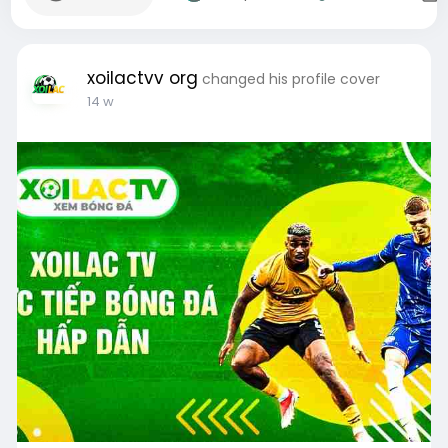
xoilactvv org
changed his profile cover
14 w