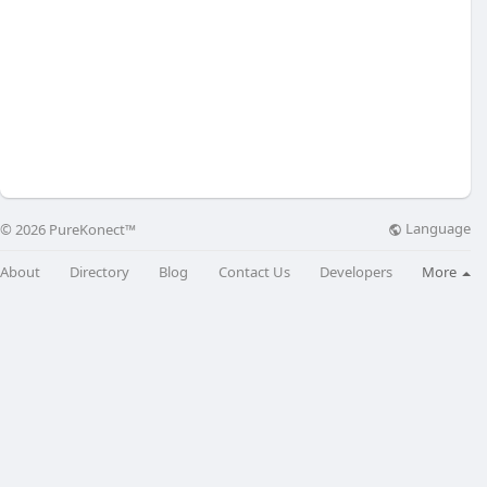
Language
© 2026 PureKonect™
About
Directory
Blog
Contact Us
Developers
More