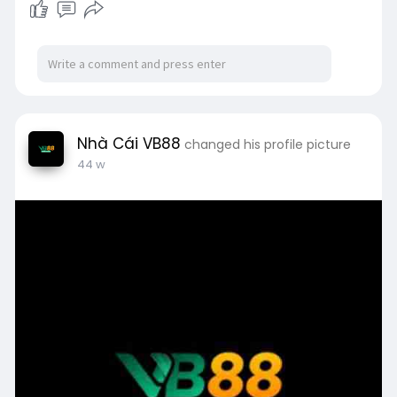
Nhà Cái VB88
changed his profile picture
44 w