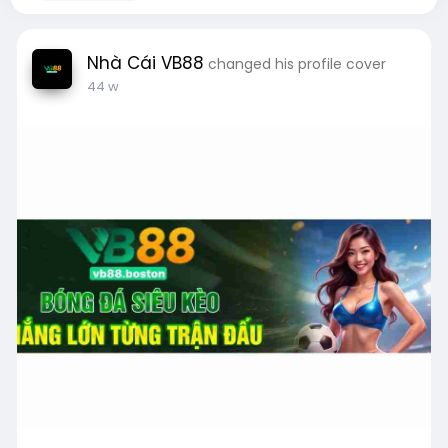
Nhà Cái VB88
changed his profile cover
44 w