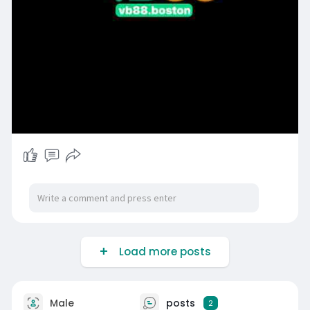
Load more posts
Male
posts
2