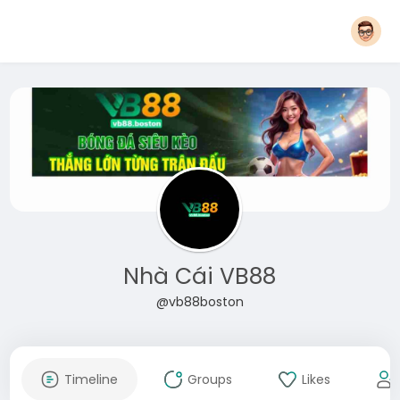
Nhà Cái VB88
@vb88boston
Timeline
Groups
Likes