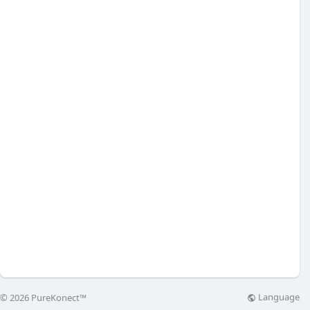
Language
© 2026 PureKonect™