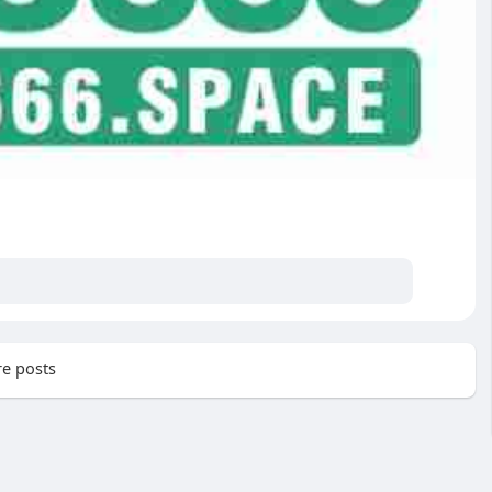
e posts