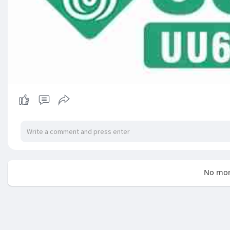
No mor