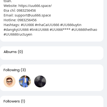
toàn.
Website: https://uu666.space/
Địa chỉ: 0983256456
Email: support@uu666.space
Hotline: 0983256456
Hashtags: #UU666 #nhaCaiUU666 #UU666uytin
#dangkyUU666 #linkUU666 #UU666**** #UU666thethao
#UU666tructuyen
Albums
(0)
Following
(3)
Followers
(1)