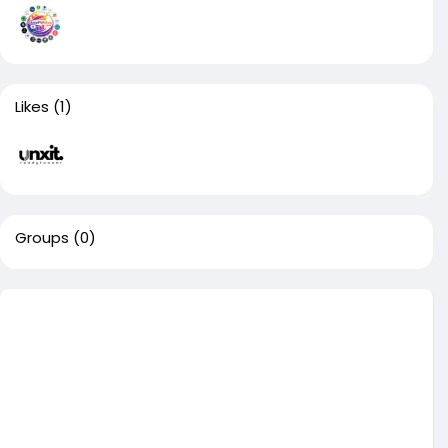
Likes
(1)
Groups
(0)