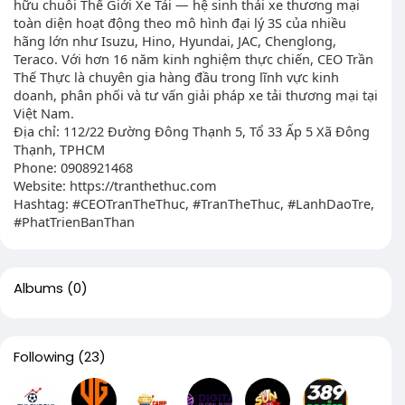
hữu chuỗi Thế Giới Xe Tải — hệ sinh thái xe thương mại
toàn diện hoạt động theo mô hình đại lý 3S của nhiều
hãng lớn như Isuzu, Hino, Hyundai, JAC, Chenglong,
Teraco. Với hơn 16 năm kinh nghiệm thực chiến, CEO Trần
Thế Thực là chuyên gia hàng đầu trong lĩnh vực kinh
doanh, phân phối và tư vấn giải pháp xe tải thương mại tại
Việt Nam.
Địa chỉ: 112/22 Đường Đông Thạnh 5, Tổ 33 Ấp 5 Xã Đông
Thạnh, TPHCM
Phone: 0908921468
Website: https://tranthethuc.com
Hashtag: #CEOTranTheThuc, #TranTheThuc, #LanhDaoTre,
#PhatTrienBanThan
Albums
(0)
Following
(23)