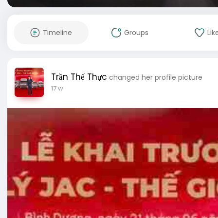
Timeline
Groups
Lik
Trần Thế Thực
changed her profile picture
17 w