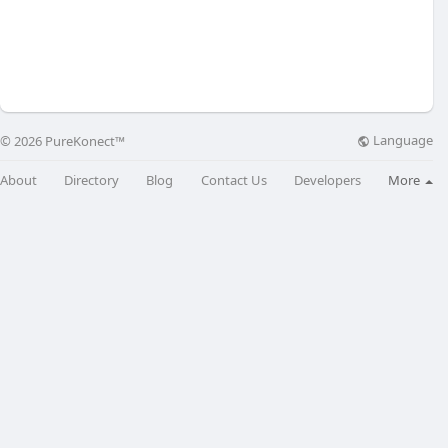
Language
© 2026 PureKonect™
About
Directory
Blog
Contact Us
Developers
More