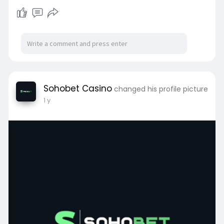
Sohobet Casino
changed his profile picture
1 y