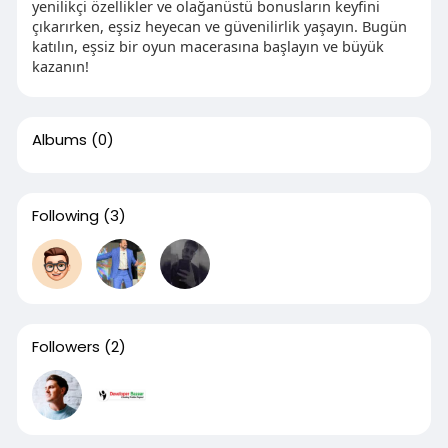
yenilikçi özellikler ve olağanüstü bonusların keyfini
çıkarırken, eşsiz heyecan ve güvenilirlik yaşayın. Bugün
katılın, eşsiz bir oyun macerasına başlayın ve büyük
kazanın!
Albums
(0)
Following
(3)
Followers
(2)