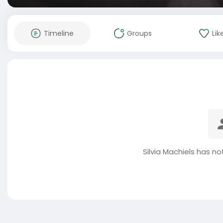
Timeline
Groups
Lik
Silvia Machiels has n