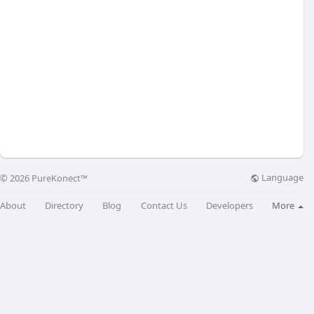
Language
© 2026 PureKonect™
About
Directory
Blog
Contact Us
Developers
More