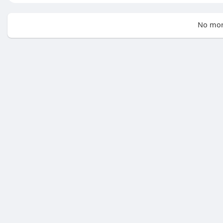
No mor