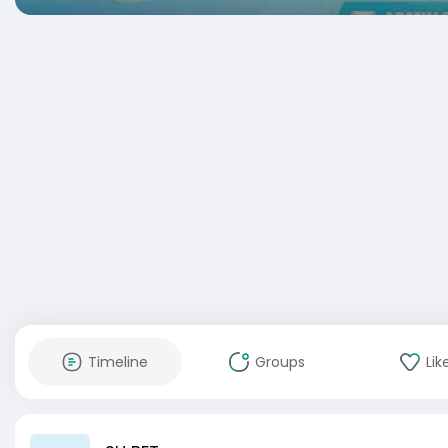
Timeline
Groups
Lik