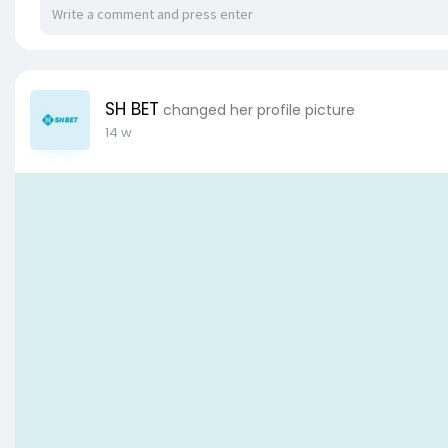
SH BET
changed her profile picture
14 w