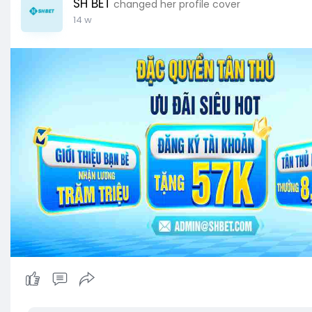
SH BET
changed her profile cover
14 w