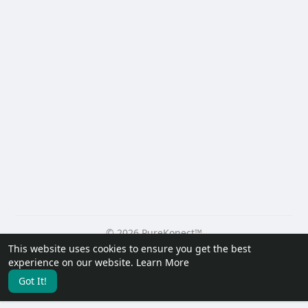
© 2026 PureKonect™
This website uses cookies to ensure you get the best
Home
About
Contact Us
Privacy Policy
Terms of Use
experience on our website.
Learn More
Request a Refund
Blog
Developers
Got It!
Language