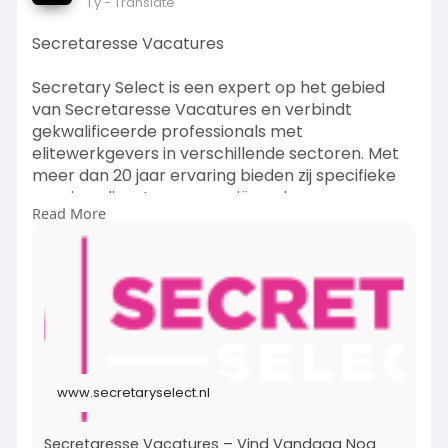
1 y
- Translate
Secretaresse Vacatures
Secretary Select is een expert op het gebied
van Secretaresse Vacatures en verbindt
gekwalificeerde professionals met
elitewerkgevers in verschillende sectoren. Met
meer dan 20 jaar ervaring bieden zij specifieke
wervingsdiensten aan, variërend van
Read More
juniorfuncties tot executive assistants. Door hun
uitgebreide netwerk kunnen zij snelle plaatsen
realiseren en zijn zij de ideale kandidaat voor elke
kans op een secretariële carrière.
Lees meer:
https://www.secretaryselect.nl..../secretaresse-
vacatu
www.secretaryselect.nl
Secretaresse Vacatures – Vind Vandaag Nog