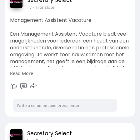
1 y
- Translate
Management Assistent Vacature
Een Management Assistent Vacature biedt veel
mogelijkheden voor iedereen een houdt van een
ondersteunende, diverse rol in een professionele
omgeving. Je werkt zeer nauw samen met het
management, het geeft je een bijdrage aan de
efficiëntie van de onderneming en je ontwikkelt
Read More
je continu. Zie je jezelf al hierin de onmisbare rol?
Dan is het wel tijd om te reageren op die
vacature en je carrière een flinke impuls te
geven.
Lees meer:
https://medium.com/@secretarys....elect6/man
agement-as
Secretary Select