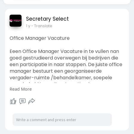
Secretary Select
1 y
- Translate
Office Manager Vacature
Eeen Office Manager Vacature in te vullen nan
goed gestrudieerd overwegen bij bedrijven die
een participatie in naar stappen. De juiste office
manager bestuurt een georganiseerde
vergader-ruimte /behandelkamer, soepele
omschakeld is op uiterste optimale
Read More
communicatie-verbinding en groots mogelijk
bijstand betreffende Management.
Lees meer:
https://secretaryselect.livepo....sitively.com/offi
ce-