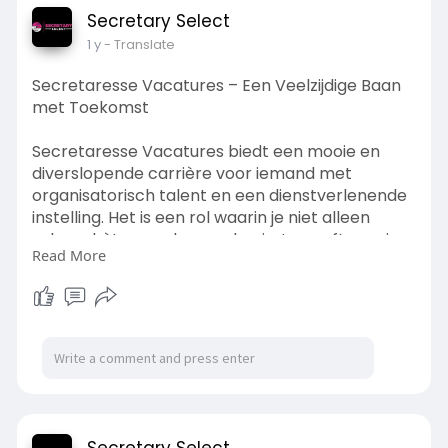
Secretary Select
1 y
- Translate
Secretaresse Vacatures – Een Veelzijdige Baan
met Toekomst
Secretaresse Vacatures biedt een mooie en
diverslopende carrière voor iemand met
organisatorisch talent en een dienstverlenende
instelling. Het is een rol waarin je niet alleen
scherp hèt, maar hem ook ruimte geeft groeien.
Read More
Lees meer:
https://secretaryselect.hashno....de.dev/secreta
resse-
Secretary Select