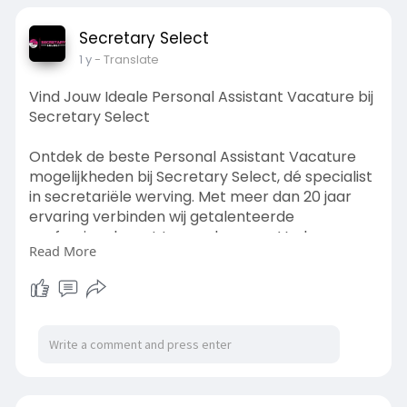
Secretary Select
1 y
- Translate
Vind Jouw Ideale Personal Assistant Vacature bij
Secretary Select
Ontdek de beste Personal Assistant Vacature
mogelijkheden bij Secretary Select, dé specialist
in secretariële werving. Met meer dan 20 jaar
ervaring verbinden wij getalenteerde
professionals met topwerkgevers. Verken
Read More
gerichte vacatures, ontvang deskundige
begeleiding en zet de volgende stap in je
carrière met onze betrouwbare consultants.
Jouw ideale baan wacht!
Lees meer:
https://www.secretaryselect.nl..../personal-
assistant-