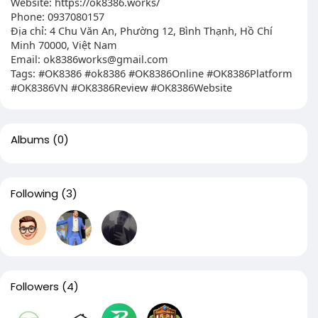
Website: https://ok8386.works/
Phone: 0937080157
Địa chỉ: 4 Chu Văn An, Phường 12, Bình Thạnh, Hồ Chí
Minh 70000, Việt Nam
Email: ok8386works@gmail.com
Tags: #OK8386 #ok8386 #OK8386Online #OK8386Platform
#OK8386VN #OK8386Review #OK8386Website
Albums
(0)
Following
(3)
Followers
(4)