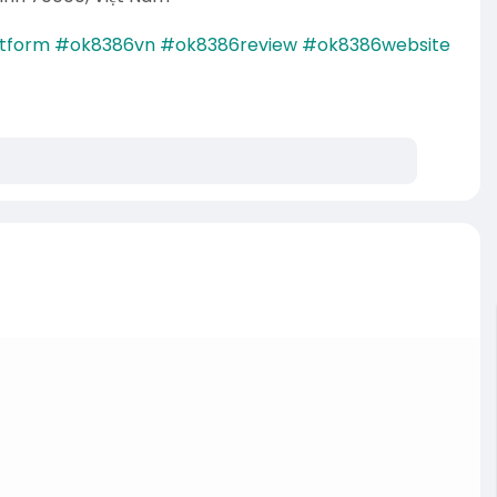
tform
#ok8386vn
#ok8386review
#ok8386website