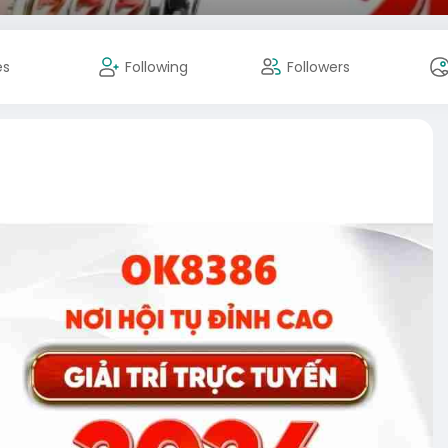
es
Following
Followers