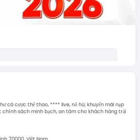
ư cá cược thể thao, **** live, nổ hũ; khuyến mãi nạp
kết chính sách minh bạch, an tâm cho khách hàng trải
Minh 70000, Việt Nam