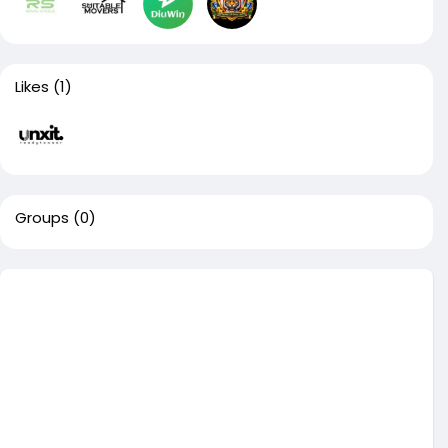
Likes
(1)
Groups
(0)