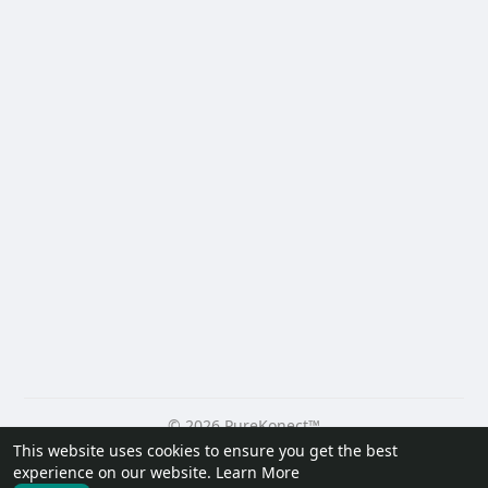
© 2026 PureKonect™
This website uses cookies to ensure you get the best
Home
About
Contact Us
Privacy Policy
Terms of Use
experience on our website.
Learn More
Request a Refund
Blog
Developers