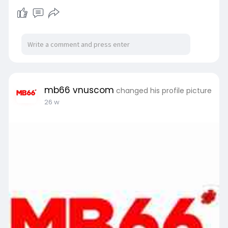
mb66 vnuscom
changed his profile picture
26 w