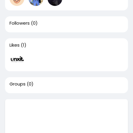
Followers
(0)
Likes
(1)
Groups
(0)