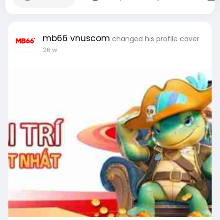
mb66 vnuscom
changed his profile cover
26 w