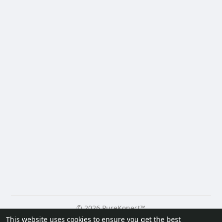
© 2026 PureKonect™
This website uses cookies to ensure you get the best