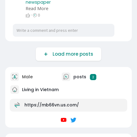
newspaper
https://www.wattpad.com/user/sam
Read More
badnewspaper\\
·
0
Load more posts
Male
posts
2
Living in Vietnam
https://mb66vn.us.com/