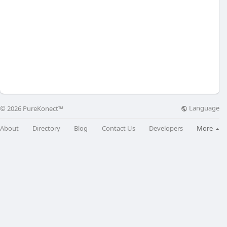
Language
© 2026 PureKonect™
About
Directory
Blog
Contact Us
Developers
More