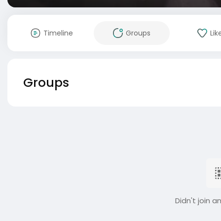
Timeline
Groups
Lik
Groups
Didn't join a