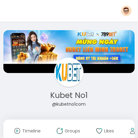
Kubet No1
@kubetno1com
Timeline
Groups
Likes