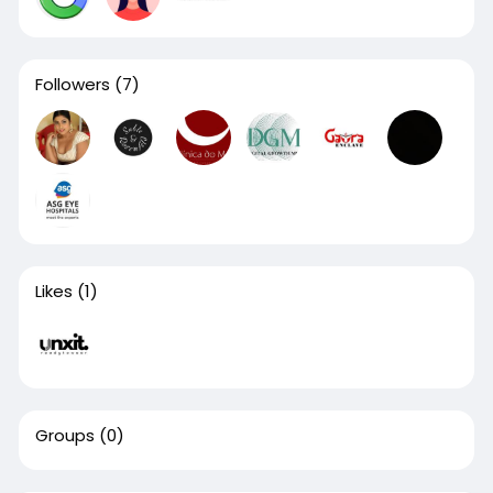
Followers
(7)
Likes
(1)
Groups
(0)