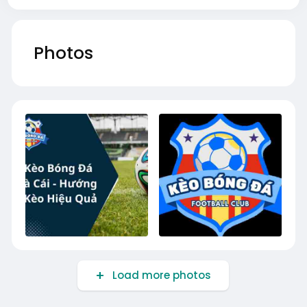
Photos
Load more photos