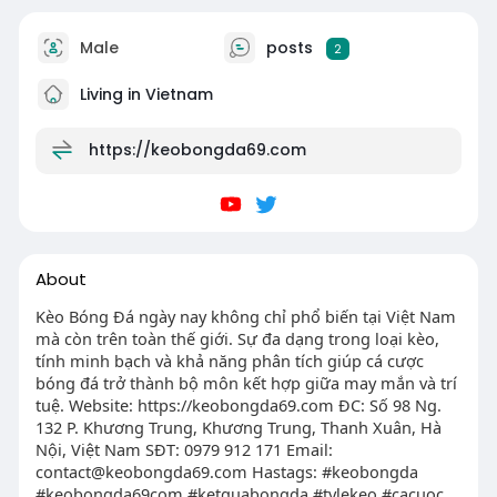
Male
posts
2
Living in Vietnam
https://keobongda69.com
About
Kèo Bóng Đá ngày nay không chỉ phổ biến tại Việt Nam
mà còn trên toàn thế giới. Sự đa dạng trong loại kèo,
tính minh bạch và khả năng phân tích giúp cá cược
bóng đá trở thành bộ môn kết hợp giữa may mắn và trí
tuệ. Website: https://keobongda69.com ĐC: Số 98 Ng.
132 P. Khương Trung, Khương Trung, Thanh Xuân, Hà
Nội, Việt Nam SĐT: 0979 912 171 Email:
contact@keobongda69.com Hastags: #keobongda
#keobongda69com #ketquabongda #tylekeo #cacuoc