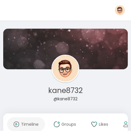
kane8732
@kane8732
Timeline
Groups
Likes