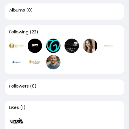
En definitiva, la calculadora de IVA es una
solución eficiente, gratuita y fácil de usar que se
Albums
(0)
ha convertido en un recurso imprescindible en el
día a día financiero
https://calculardeiva.es/
Following
(22)
Followers
(0)
Likes
(1)