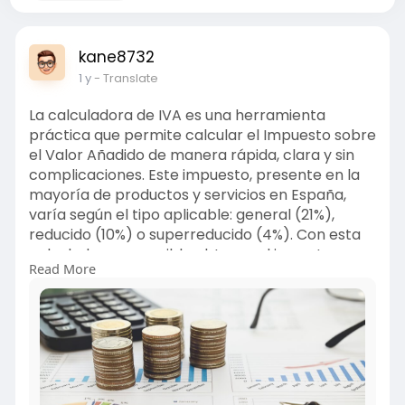
kane8732
1 y
- Translate
La calculadora de IVA es una herramienta
práctica que permite calcular el Impuesto sobre
el Valor Añadido de manera rápida, clara y sin
complicaciones. Este impuesto, presente en la
mayoría de productos y servicios en España,
varía según el tipo aplicable: general (21%),
reducido (10%) o superreducido (4%). Con esta
calculadora, es posible obtener el importe
Read More
exacto del IVA y el precio final de un producto, o
bien desglosar el IVA incluido en un precio total.
Usarla es muy sencillo. Solo tienes que introducir
el valor del producto o servicio y seleccionar si
deseas añadir o quitar el IVA. La herramienta te
dará al instante el resultado: el importe del IVA y