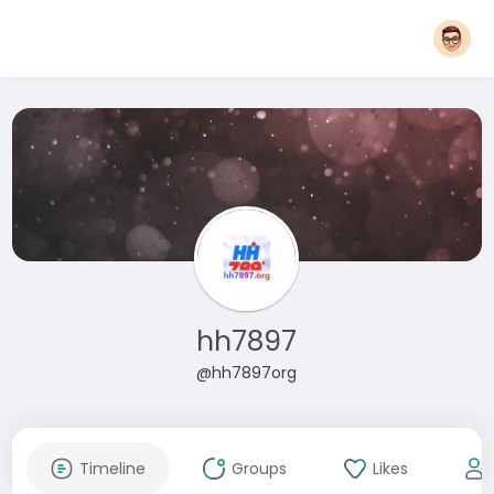
hh7897
@hh7897org
Timeline
Groups
Likes