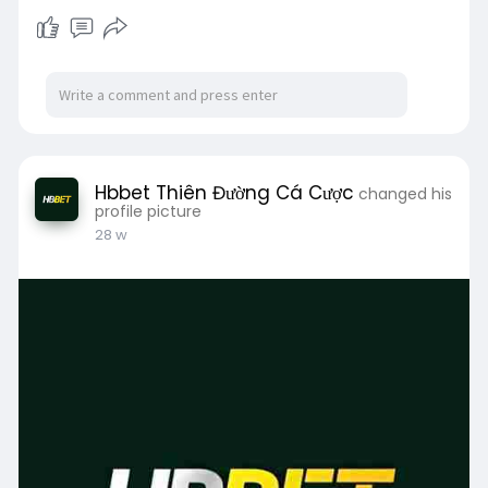
Hbbet Thiên Đường Cá Cược
changed his
profile picture
28 w