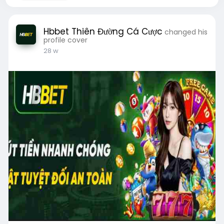
Hbbet Thiên Đường Cá Cược
changed his
profile cover
28 w