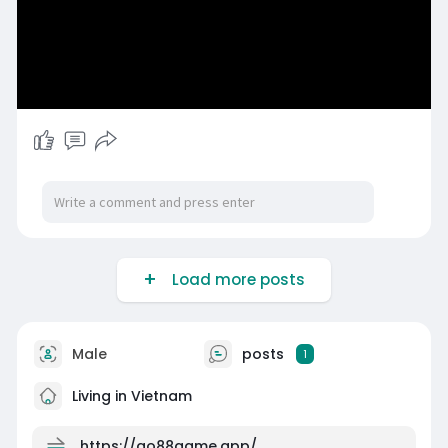
Load more posts
Male
posts
1
Living in Vietnam
https://go88game.app/