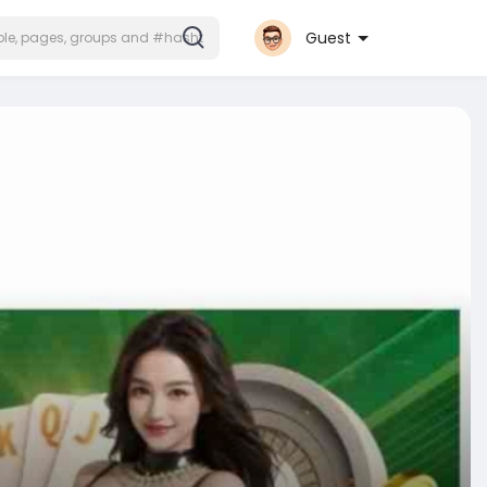
Guest