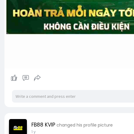
FB88 KVIP
changed his profile picture
1 y