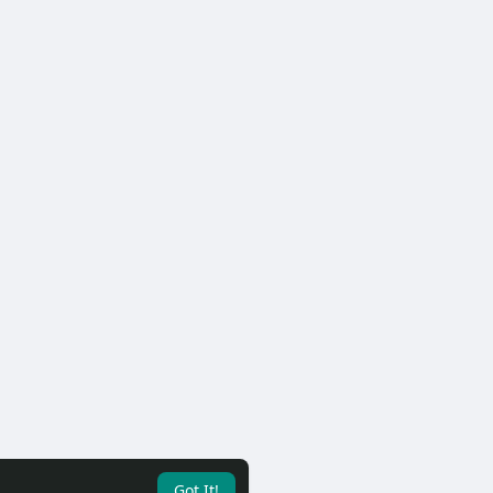
Got It!