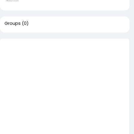
Groups
(0)