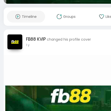
Timeline
Groups
Lik
FB88 KVIP
changed his profile cover
1 y