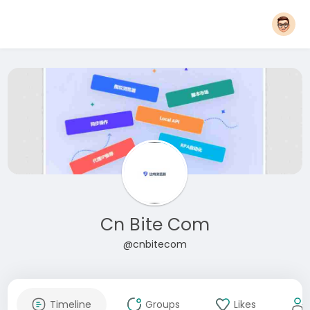
Cn Bite Com
@cnbitecom
Timeline
Groups
Likes