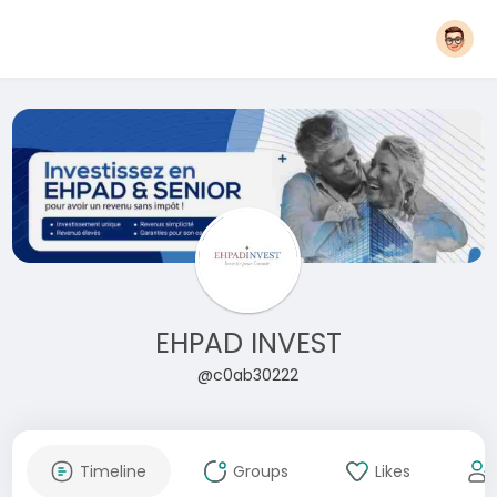
EHPAD INVEST
@c0ab30222
Timeline
Groups
Likes