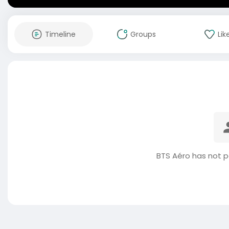
Timeline
Groups
Lik
BTS Aéro has not p