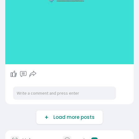
Load more posts