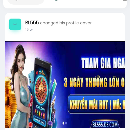
BL555
changed his profile cover
19 w