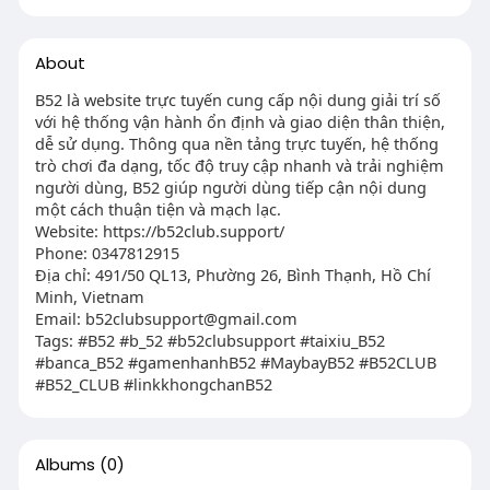
About
B52 là website trực tuyến cung cấp nội dung giải trí số
với hệ thống vận hành ổn định và giao diện thân thiện,
dễ sử dụng. Thông qua nền tảng trực tuyến, hệ thống
trò chơi đa dạng, tốc độ truy cập nhanh và trải nghiệm
người dùng, B52 giúp người dùng tiếp cận nội dung
một cách thuận tiện và mạch lạc.
Website: https://b52club.support/
Phone: 0347812915
Địa chỉ: 491/50 QL13, Phường 26, Bình Thạnh, Hồ Chí
Minh, Vietnam
Email: b52clubsupport@gmail.com
Tags: #B52 #b_52 #b52clubsupport #taixiu_B52
#banca_B52 #gamenhanhB52 #MaybayB52 #B52CLUB
#B52_CLUB #linkkhongchanB52
Albums
(0)