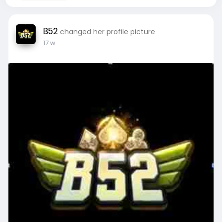
B52
changed her profile picture
17 w