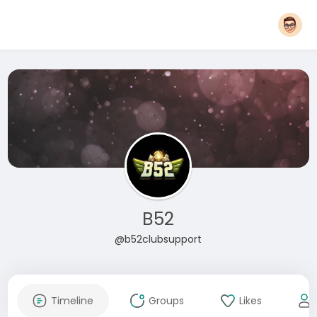
B52
@b52clubsupport
Timeline
Groups
Likes