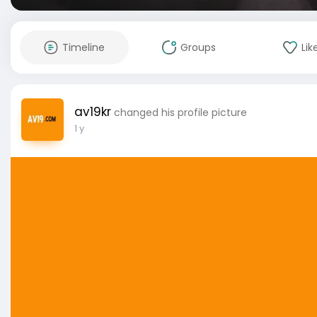
Timeline
Groups
Lik
av19kr
changed his profile picture
1 y