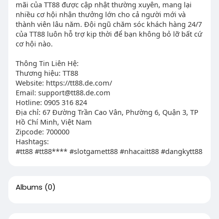
mãi của TT88 được cập nhật thường xuyên, mang lại
nhiều cơ hội nhận thưởng lớn cho cả người mới và
thành viên lâu năm. Đội ngũ chăm sóc khách hàng 24/7
của TT88 luôn hỗ trợ kịp thời để bạn không bỏ lỡ bất cứ
cơ hội nào.
Thông Tin Liên Hệ:
Thương hiệu: TT88
Website: https://tt88.de.com/
Email: support@tt88.de.com
Hotline: 0905 316 824
Địa chỉ: 67 Đường Trần Cao Vân, Phường 6, Quận 3, TP
Hồ Chí Minh, Việt Nam
Zipcode: 700000
Hashtags:
#tt88 #tt88**** #slotgamett88 #nhacaitt88 #dangkytt88
Albums
(0)