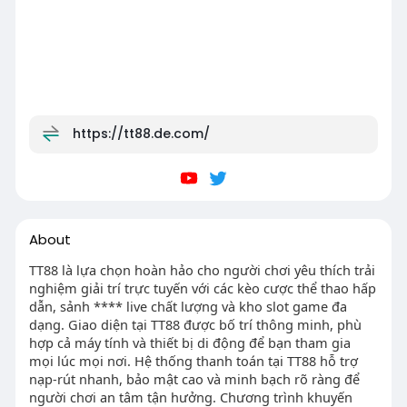
https://tt88.de.com/
About
TT88 là lựa chọn hoàn hảo cho người chơi yêu thích trải
nghiệm giải trí trực tuyến với các kèo cược thể thao hấp
dẫn, sảnh **** live chất lượng và kho slot game đa
dạng. Giao diện tại TT88 được bố trí thông minh, phù
hợp cả máy tính và thiết bị di động để bạn tham gia
mọi lúc mọi nơi. Hệ thống thanh toán tại TT88 hỗ trợ
nạp-rút nhanh, bảo mật cao và minh bạch rõ ràng để
người chơi an tâm tận hưởng. Chương trình khuyến