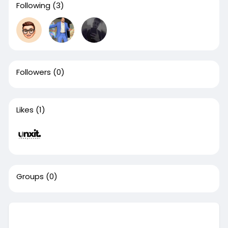
Following
(3)
Followers
(0)
Likes
(1)
Groups
(0)