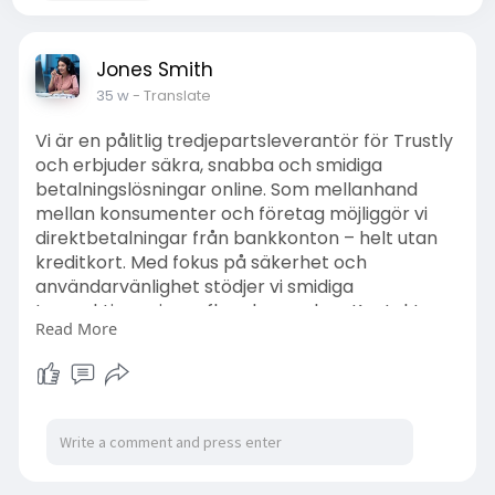
Jones Smith
35 w
- Translate
Vi är en pålitlig tredjepartsleverantör för Trustly
och erbjuder säkra, snabba och smidiga
betalningslösningar online. Som mellanhand
mellan konsumenter och företag möjliggör vi
direktbetalningar från bankkonton – helt utan
kreditkort. Med fokus på säkerhet och
användarvänlighet stödjer vi smidiga
transaktioner inom flera branscher. Kontakta
Read More
vårt dedikerade Trustly kundtjänst
telefonnummer för support och upptäck hur
våra betaltjänster kan förbättra både
kundupplevelsen och din verksamhet.
Besök här:
https://trustly.kontaktakundtjanstsverige.com/