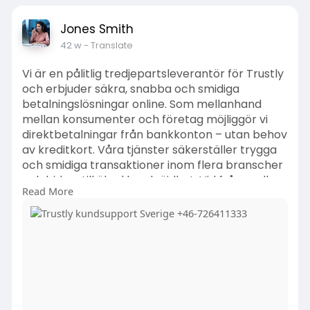
Jones Smith
42 w
- Translate
Vi är en pålitlig tredjepartsleverantör för Trustly
och erbjuder säkra, snabba och smidiga
betalningslösningar online. Som mellanhand
mellan konsumenter och företag möjliggör vi
direktbetalningar från bankkonton – utan behov
av kreditkort. Våra tjänster säkerställer trygga
och smidiga transaktioner inom flera branscher
och bidrar till ökad kundnöjdhet. Vid frågor eller
Read More
behov av support finns vårt team för Trustly
kundtjänst tillgängligt för att ge professionell
och pålitlig hjälp.
Besök här:
https://trustly.kontaktakundtjanstsverige.com/