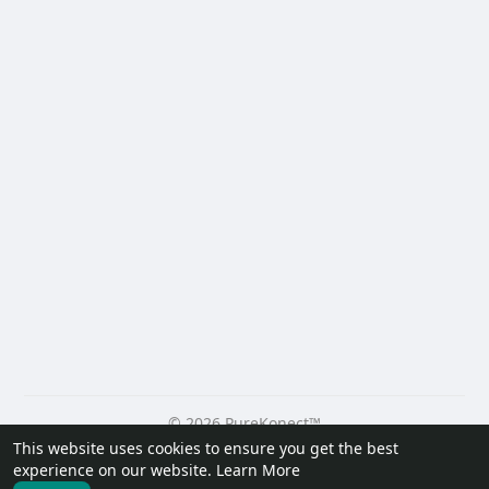
© 2026 PureKonect™
This website uses cookies to ensure you get the best
Home
About
Contact Us
Privacy Policy
Terms of Use
experience on our website.
Learn More
Request a Refund
Blog
Developers