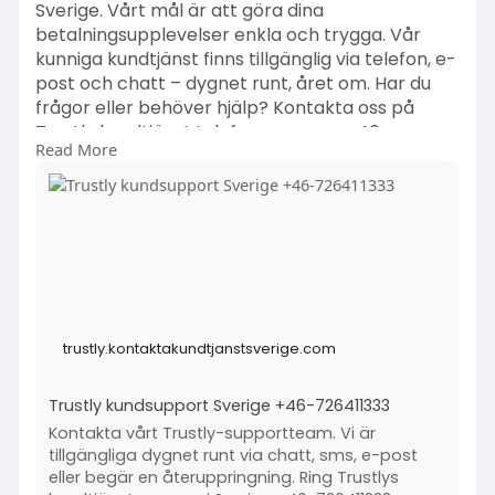
Sverige. Vårt mål är att göra dina
betalningsupplevelser enkla och trygga. Vår
kunniga kundtjänst finns tillgänglig via telefon, e-
post och chatt – dygnet runt, året om. Har du
frågor eller behöver hjälp? Kontakta oss på
Trustly kundtjänst telefonnummer : +46-
Read More
726411333. Vi finns här för att ge dig snabb och
tillförlitlig service när du behöver den.
Besök här:
https://trustly.kontaktakundtjanstsverige.com/
trustly.kontaktakundtjanstsverige.com
Trustly kundsupport Sverige +46-726411333
Kontakta vårt Trustly-supportteam. Vi är
tillgängliga dygnet runt via chatt, sms, e-post
eller begär en återuppringning. Ring Trustlys