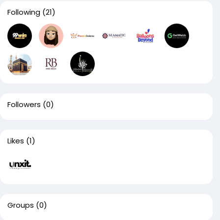
Following
(21)
Followers
(0)
Likes
(1)
Groups
(0)