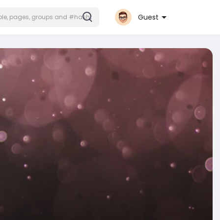
Guest