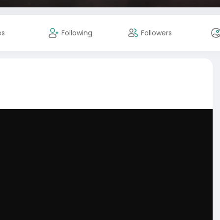
es
Following
Followers