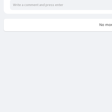
No mor