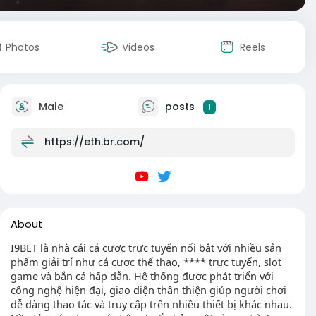
Photos
Videos
Reels
Male
posts
1
https://eth.br.com/
About
I9BET là nhà cái cá cược trực tuyến nổi bật với nhiều sản
phẩm giải trí như cá cược thể thao, **** trực tuyến, slot
game và bắn cá hấp dẫn. Hệ thống được phát triển với
công nghệ hiện đại, giao diện thân thiện giúp người chơi
dễ dàng thao tác và truy cập trên nhiều thiết bị khác nhau.