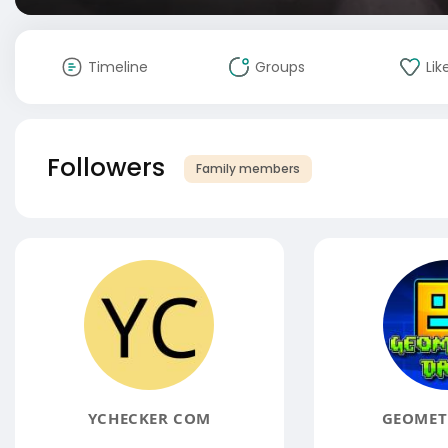
Timeline
Groups
Lik
Followers
Family members
YCHECKER COM
GEOMET