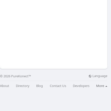
Language
© 2026 PureKonect™
About
Directory
Blog
Contact Us
Developers
More