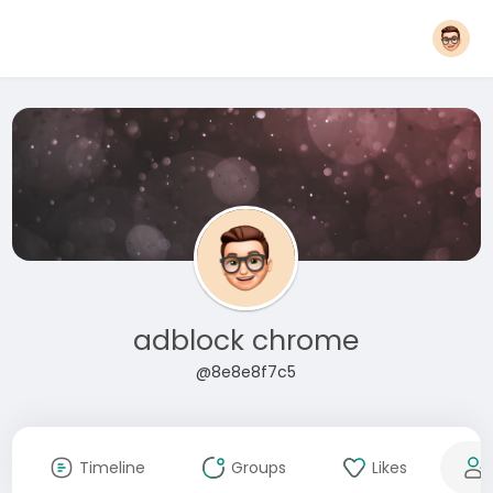
adblock chrome
@8e8e8f7c5
Timeline
Groups
Likes