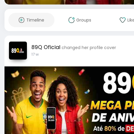
Timeline
Groups
Lik
89Q Oficial
changed her profile cover
17 w