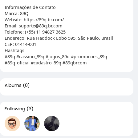
Informações de Contato
Marca: 89Q
Website: https://89q.br.com/
Email: suporte@89q.br.com
Telefone: (+55) 11 94827 3625
Endereço: Rua Haddock Lobo 595, São Paulo, Brasil
CEP: 01414-001
Hashtags
#89q #cassino_89q #jogos_89q #promocoes_89q
#89q_oficial #cadastro_89q #89qbrcom
Albums
(0)
Following
(3)