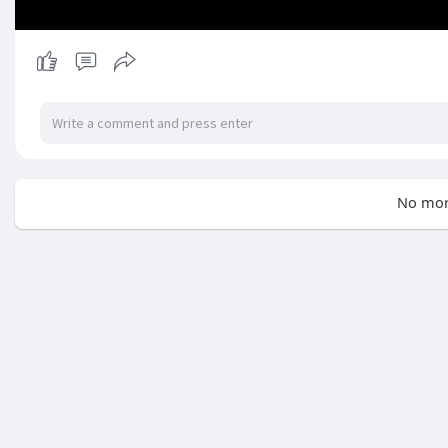
No mor