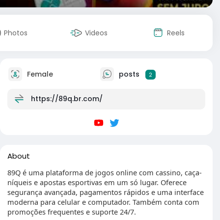
Photos
Videos
Reels
Female
posts
2
https://89q.br.com/
About
89Q é uma plataforma de jogos online com cassino, caça-
níqueis e apostas esportivas em um só lugar. Oferece
segurança avançada, pagamentos rápidos e uma interface
moderna para celular e computador. Também conta com
promoções frequentes e suporte 24/7.