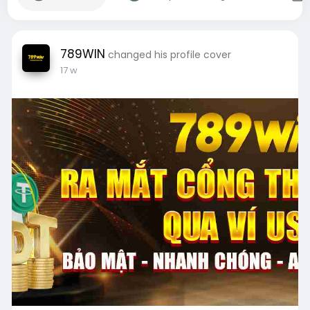
789WIN
changed his profile cover
17 w