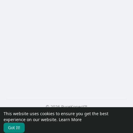
© 2026 PureKonect™
This website uses cookies to ensure you get the best
Home
About
Contact Us
Privacy Policy
Terms of Use
experience on our website.
Learn More
Request a Refund
Blog
Developers
Got It!
Language