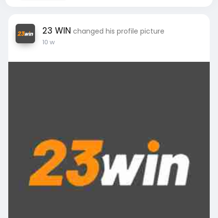
23 WIN
changed his profile picture
10 w