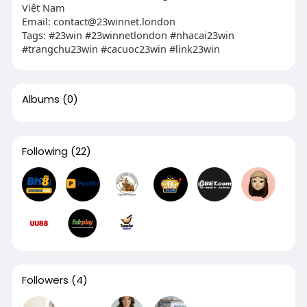
Việt Nam
Email: contact@23winnet.london
Tags: #23win #23winnetlondon #nhacai23win
#trangchu23win #cacuoc23win #link23win
Albums
(0)
Following
(22)
Followers
(4)