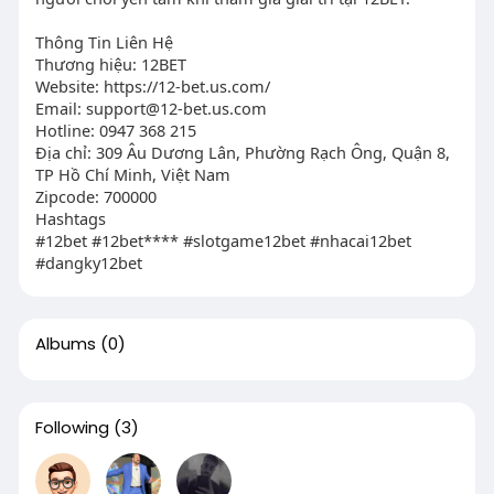
Thông Tin Liên Hệ
Thương hiệu: 12BET
Website: https://12-bet.us.com/
Email: support@12-bet.us.com
Hotline: 0947 368 215
Địa chỉ: 309 Âu Dương Lân, Phường Rạch Ông, Quận 8,
TP Hồ Chí Minh, Việt Nam
Zipcode: 700000
Hashtags
#12bet #12bet**** #slotgame12bet #nhacai12bet
#dangky12bet
Albums
(0)
Following
(3)