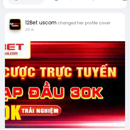
12Bet uscom
changed her profile cover
20 w