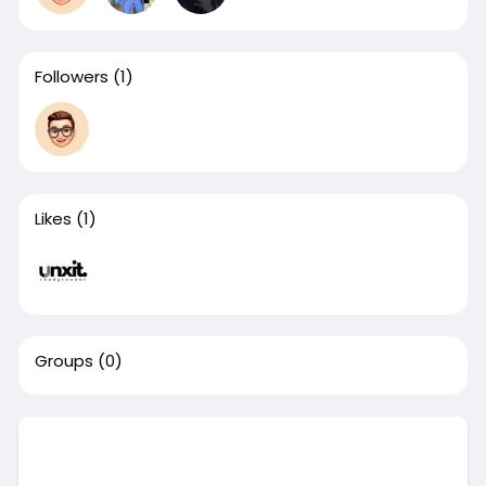
Followers
(1)
Likes
(1)
Groups
(0)