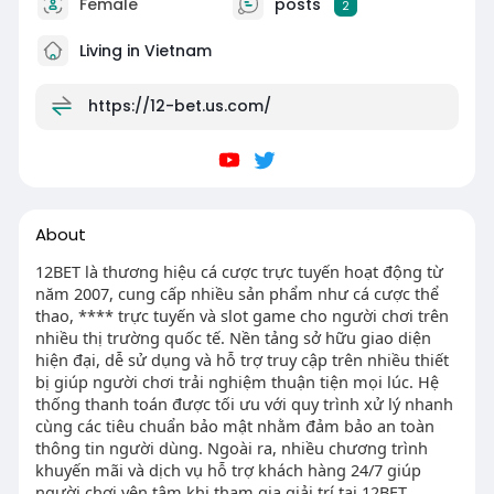
Female
posts
2
Living in Vietnam
https://12-bet.us.com/
About
12BET là thương hiệu cá cược trực tuyến hoạt động từ
năm 2007, cung cấp nhiều sản phẩm như cá cược thể
thao, **** trực tuyến và slot game cho người chơi trên
nhiều thị trường quốc tế. Nền tảng sở hữu giao diện
hiện đại, dễ sử dụng và hỗ trợ truy cập trên nhiều thiết
bị giúp người chơi trải nghiệm thuận tiện mọi lúc. Hệ
thống thanh toán được tối ưu với quy trình xử lý nhanh
cùng các tiêu chuẩn bảo mật nhằm đảm bảo an toàn
thông tin người dùng. Ngoài ra, nhiều chương trình
khuyến mãi và dịch vụ hỗ trợ khách hàng 24/7 giúp
người chơi yên tâm khi tham gia giải trí tại 12BET.