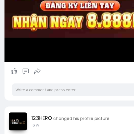
123HERO
changed his profile picture
16 w