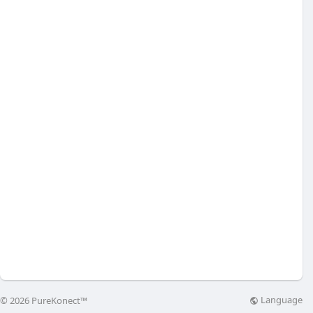
Language
© 2026 PureKonect™