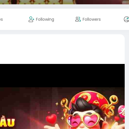
es
Following
Followers