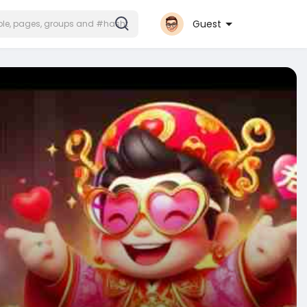
Guest