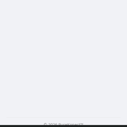
© 2026 PureKonect™