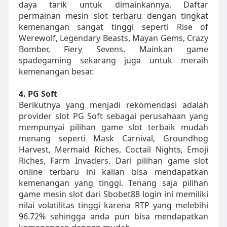
daya tarik untuk dimainkannya. Daftar
permainan mesin slot terbaru dengan tingkat
kemenangan sangat tinggi seperti Rise of
Werewolf, Legendary Beasts, Mayan Gems, Crazy
Bomber, Fiery Sevens. Mainkan game
spadegaming sekarang juga untuk meraih
kemenangan besar.
4. PG Soft
Berikutnya yang menjadi rekomendasi adalah
provider slot PG Soft sebagai perusahaan yang
mempunyai pilihan game slot terbaik mudah
menang seperti Mask Carnival, Groundhog
Harvest, Mermaid Riches, Coctail Nights, Emoji
Riches, Farm Invaders. Dari pilihan game slot
online terbaru ini kalian bisa mendapatkan
kemenangan yang tinggi. Tenang saja pilihan
game mesin slot dari Sbobet88 login ini memiliki
nilai volatilitas tinggi karena RTP yang melebihi
96.72% sehingga anda pun bisa mendapatkan