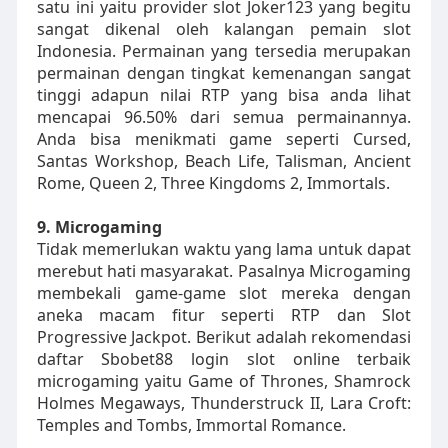
satu ini yaitu provider slot Joker123 yang begitu
sangat dikenal oleh kalangan pemain slot
Indonesia. Permainan yang tersedia merupakan
permainan dengan tingkat kemenangan sangat
tinggi adapun nilai RTP yang bisa anda lihat
mencapai 96.50% dari semua permainannya.
Anda bisa menikmati game seperti Cursed,
Santas Workshop, Beach Life, Talisman, Ancient
Rome, Queen 2, Three Kingdoms 2, Immortals.
9. Microgaming
Tidak memerlukan waktu yang lama untuk dapat
merebut hati masyarakat. Pasalnya Microgaming
membekali game-game slot mereka dengan
aneka macam fitur seperti RTP dan Slot
Progressive Jackpot. Berikut adalah rekomendasi
daftar Sbobet88 login slot online terbaik
microgaming yaitu Game of Thrones, Shamrock
Holmes Megaways, Thunderstruck II, Lara Croft:
Temples and Tombs, Immortal Romance.