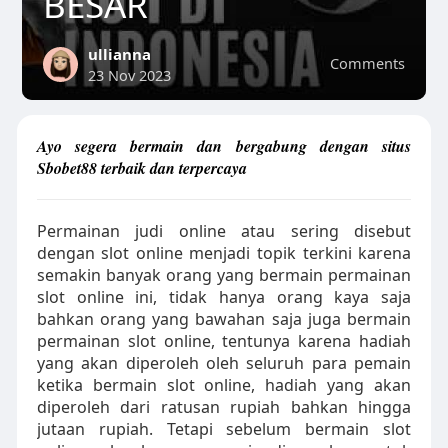
BESAR
ullianna
Comments
23 Nov 2023
Ayo segera bermain dan bergabung dengan situs
Sbobet88 terbaik dan terpercaya
Permainan judi online atau sering disebut
dengan slot online menjadi topik terkini karena
semakin banyak orang yang bermain permainan
slot online ini, tidak hanya orang kaya saja
bahkan orang yang bawahan saja juga bermain
permainan slot online, tentunya karena hadiah
yang akan diperoleh oleh seluruh para pemain
ketika bermain slot online, hadiah yang akan
diperoleh dari ratusan rupiah bahkan hingga
jutaan rupiah. Tetapi sebelum bermain slot