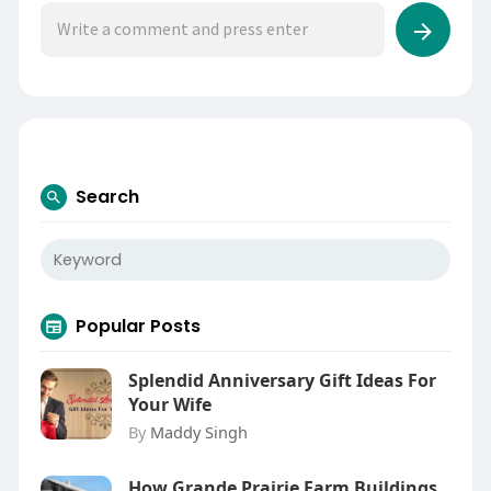
Search
Popular Posts
Splendid Anniversary Gift Ideas For
Your Wife
By
Maddy Singh
How Grande Prairie Farm Buildings