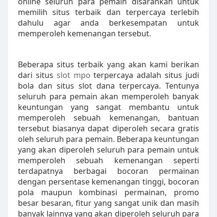
online seluruh para pemain disarankan untuk
memilih situs terbaik dan terpercaya terlebih
dahulu agar anda berkesempatan untuk
memperoleh kemenangan tersebut.
Beberapa situs terbaik yang akan kami berikan
dari situs
slot mpo
terpercaya adalah situs judi
bola dan situs slot dana terpercaya. Tentunya
seluruh para pemain akan memperoleh banyak
keuntungan yang sangat membantu untuk
memperoleh sebuah kemenangan, bantuan
tersebut biasanya dapat diperoleh secara gratis
oleh seluruh para pemain. Beberapa keuntungan
yang akan diperoleh seluruh para pemain untuk
memperoleh sebuah kemenangan seperti
terdapatnya berbagai bocoran permainan
dengan persentase kemenangan tinggi, bocoran
pola maupun kombinasi permainan, promo
besar besaran, fitur yang sangat unik dan masih
banyak lainnya yang akan diperoleh seluruh para