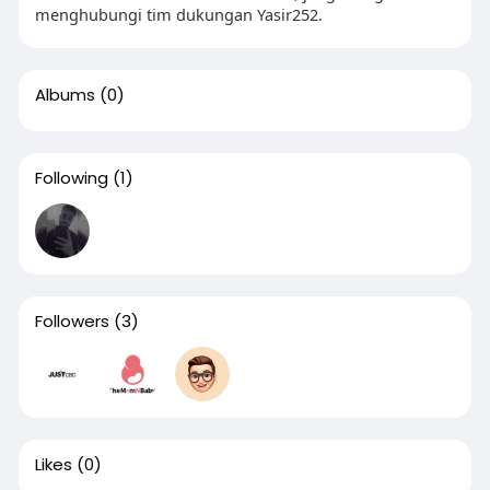
menghubungi tim dukungan Yasir252.
Albums
(0)
Following
(1)
Followers
(3)
Likes
(0)