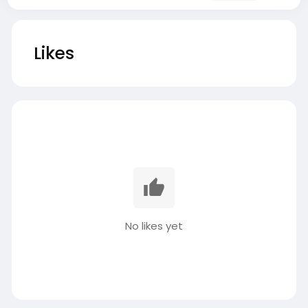
Likes
No likes yet